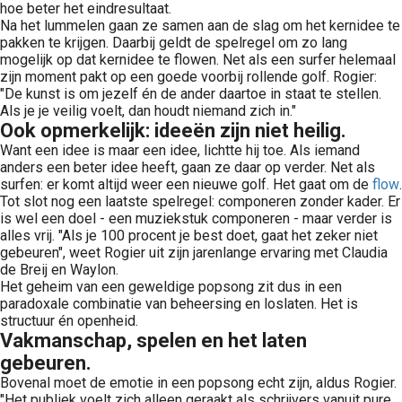
hoe beter het eindresultaat.
Na het lummelen gaan ze samen aan de slag om het kernidee te
pakken te krijgen. Daarbij geldt de spelregel om zo lang
mogelijk op dat kernidee te flowen. Net als een surfer helemaal
zijn moment pakt op een goede voorbij rollende golf. Rogier:
"De kunst is om jezelf én de ander daartoe in staat te stellen.
Als je je veilig voelt, dan houdt niemand zich in."
Ook opmerkelijk: ideeën zijn niet heilig.
Want een idee is maar een idee, lichtte hij toe. Als iemand
anders een beter idee heeft, gaan ze daar op verder. Net als
surfen: er komt altijd weer een nieuwe golf. Het gaat om de
flow
.
Tot slot nog een laatste spelregel: componeren zonder kader. Er
is wel een doel - een muziekstuk componeren - maar verder is
alles vrij. "Als je 100 procent je best doet, gaat het zeker niet
gebeuren", weet Rogier uit zijn jarenlange ervaring met Claudia
de Breij en Waylon.
Het geheim van een geweldige popsong zit dus in een
paradoxale combinatie van beheersing en loslaten. Het is
structuur én openheid.
Vakmanschap, spelen en het laten
gebeuren.
Bovenal moet de emotie in een popsong echt zijn, aldus Rogier.
"Het publiek voelt zich alleen geraakt als schrijvers vanuit pure