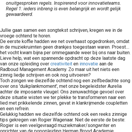
onuitgesproken regels. Inspirerend voor innovatieteams.
Regel 1: ieders inbreng is even belangrijk en wordt gelijk
gewaardeerd.
Jullie gaan samen een songtekst schrijven, kregen we in de
vroege ochtend te horen.
De eerste koffie hadden we net overhaast opgedronken, omdat
in de muziekruimten geen drankjes toegestaan waren. Proest....
het vocht kwam bijna per ommegaande weer bij ons naar buiten.
Lieve help, wat een spannende opdracht op deze laatste dag
van onze opleiding over
creativiteit
en
innovatie
aan de
Radboud Management Academy. Zo maar uit het niets een
zinnig liedje schrijven en ook nog uitvoeren?
Toch zongen we diezelfde ochtend nog een zelfbedachte song
over ons 'duikplankmoment', met onze begeleidster Aurelia
achter de imposante vleugel. Ons zenuwachtige gevoel over
deze situatie wisten we ter plekke te transformeren naar een
lied met prikkelende zinnen, gevat in klankrijmende coupletten
en een refrein.
Gelukkig hadden we diezelfde ochtend ook een reeks zinnige
tips gekregen van Rogier Wagenaar. Niet de eerste de beste:
Rogier is een veelgevraagd muziekmaker/songwriter en
oprichter van de popopleiding Herman Brood Academie.