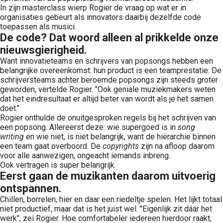
In zijn masterclass wierp Rogier de vraag op wat er in
organisaties gebeurt als innovators daarbij dezelfde code
toepassen als musici.
De code? Dat woord alleen al prikkelde onze
nieuwsgierigheid.
Want innovatieteams en schrijvers van popsongs hebben een
belangrijke overeenkomst: hun product is een teamprestatie. De
schrijversteams achter beroemde popsongs zijn steeds groter
geworden, vertelde Rogier. "Ook geniale muziekmakers weten
dat het eindresultaat er altijd beter van wordt als je het samen
doet."
Rogier onthulde de onuitgesproken regels bij het schrijven van
een popsong. Allereerst deze: wie supergoed is in
song
writing
en wie niet, is niet belangrijk, want de hiërarchie binnen
een team gaat overboord. De
copyrights
zijn na afloop daarom
voor alle aanwezigen, ongeacht iemands inbreng.
Ook vertragen is super belangrijk.
Eerst gaan de muzikanten daarom uitvoerig
ontspannen.
Chillen, borrelen, hier en daar een riedeltje spelen. Het lijkt totaal
niet productief, maar dat is het juist wel. "Eigenlijk zit dáár het
werk", zei Rogier. Hoe comfortabeler iedereen hierdoor raakt,