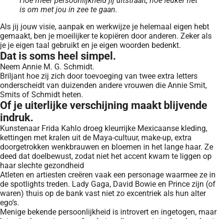
Hoe meer persoonlijkheid jij uitstraalt, hoe leuker het
is om met jou in zee te gaan.
Als jij jouw visie, aanpak en werkwijze je helemaal eigen hebt
gemaakt, ben je moeilijker te kopiëren door anderen. Zeker als
je je eigen taal gebruikt en je eigen woorden bedenkt.
Dat is soms heel simpel.
Neem Annie M. G. Schmidt.
Briljant hoe zij zich door toevoeging van twee extra letters
onderscheidt van duizenden andere vrouwen die Annie Smit,
Smits of Schmidt heten.
Of je uiterlijke verschijning maakt blijvende
indruk.
Kunstenaar Frida Kahlo droeg kleurrijke Mexicaanse kleding,
kettingen met kralen uit de Maya-cultuur, make-up, extra
doorgetrokken wenkbrauwen en bloemen in het lange haar. Ze
deed dat doelbewust, zodat niet het accent kwam te liggen op
haar slechte gezondheid
Atleten en artiesten creëren vaak een personage waarmee ze in
de spotlights treden. Lady Gaga, David Bowie en Prince zijn (of
waren) thuis op de bank vast niet zo excentriek als hun alter
ego’s.
Menige bekende persoonlijkheid is introvert en ingetogen, maar