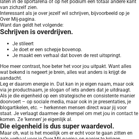
laten in de sportarena of op het podium een totaal andere kant
van zichzelf zien.
Interessant als je over jezelf wil schrijven, bijvoorbeeld op je
Over Mij-pagina.
Want dan geldt het volgende:
Schrijven is overdrijven.
Je stileert
Je doet er een schepje bovenop.
Je maakt een verhaal dat boven de rest uitspringt.
Hoe meer contrast, hoe beter het voor jou uitpakt. Want alles
wat bekend is negeert je brein, alles wat anders is krijgt de
aandacht.
Leg er daarom energie in. Dat kan in je eigen naam, maar ook
via je productnaam, je slogan of iets anders dat je uitdraagt.
Als je die eigenheid op een strategische en consistente manier
doorvoert – op sociale media, maar ook in je presentaties, je
blogartikelen, etc. – herkennen mensen direct waar jij voor
staat. Je verlaagt daarmee de drempel om met jou in contact te
komen. Ze ‘kennen’ je eigenlijk al.
Die eigenheid is dus super waardevol.
Maar oh, wat is het moeilijk om er echt voor te gaan zitten en
zo’n verhaal voor je Over Mij-pagina op papier te krijgen.