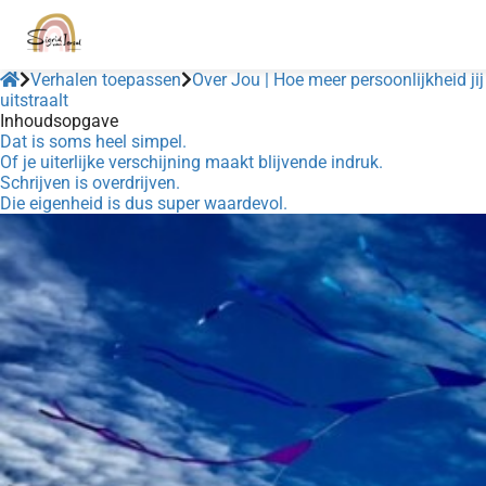
Verhalen toepassen
Over Jou | Hoe meer persoonlijkheid jij
uitstraalt
Inhoudsopgave
Dat is soms heel simpel.
Of je uiterlijke verschijning maakt blijvende indruk.
Schrijven is overdrijven.
Die eigenheid is dus super waardevol.