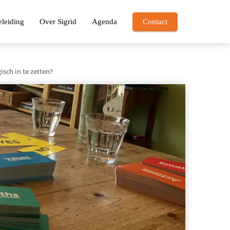
leiding
Over Sigrid
Agenda
Contact
isch in te zetten?