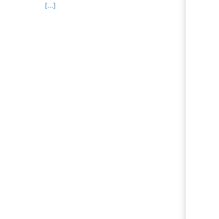
[...]