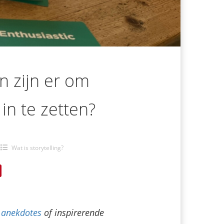
n zijn er om
 in te zetten?
Wat is storytelling?
n
anekdotes
of inspirerende