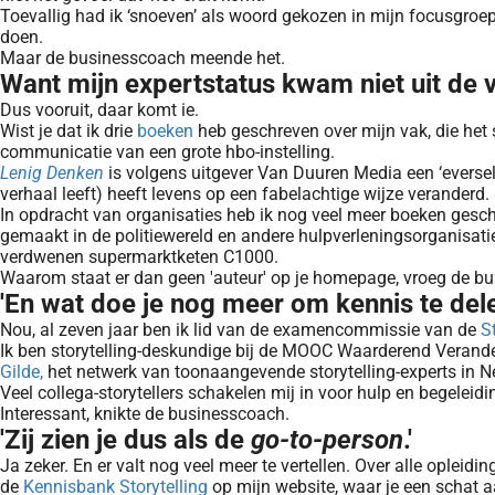
Toevallig had ik ‘snoeven’ als woord gekozen in mijn focusgroe
doen.
Maar de businesscoach meende het.
Want mijn expertstatus kwam niet uit de v
Dus vooruit, daar komt ie.
Wist je dat ik drie
boeken
heb geschreven over mijn vak, die het
communicatie van een grote hbo-instelling.
Lenig Denken
is volgens uitgever Van Duuren Media een ‘eversel
verhaal leeft) heeft levens op een fabelachtige wijze veranderd.
In opdracht van organisaties heb ik nog veel meer boeken gesc
gemaakt in de politiewereld en andere hulpverleningsorganisa
verdwenen supermarktketen C1000.
Waarom staat er dan geen 'auteur' op je homepage, vroeg de b
'En wat doe je nog meer om kennis te del
Nou, al zeven jaar ben ik lid van de examencommissie van de
S
Ik ben storytelling-deskundige bij de MOOC Waarderend Verander
Gilde,
het netwerk van toonaangevende storytelling-experts in N
Veel collega-storytellers schakelen mij in voor hulp en begeleidi
Interessant, knikte de businesscoach.
'Zij zien je dus als de
go-to-person
.'
Ja zeker. En er valt nog veel meer te vertellen. Over alle ople
de
Kennisbank Storytelling
op mijn website, waar je een schat a