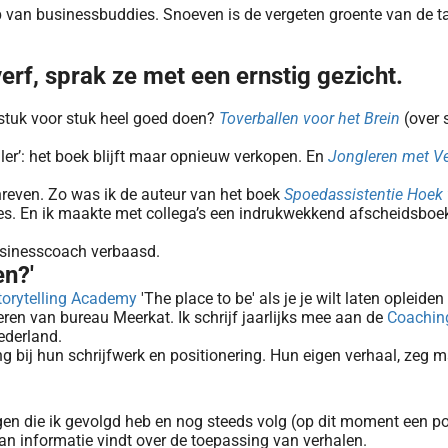
p van businessbuddies. Snoeven is de vergeten groente van de t
erf, sprak ze met een ernstig gezicht.
 stuk voor stuk heel goed doen?
Toverballen voor het Brein
(over 
ler’: het boek blijft maar opnieuw verkopen. En
Jongleren met Ve
hreven. Zo was ik de auteur van het boek
Spoedassistentie Hoek 
ties. En ik maakte met collega’s een indrukwekkend afscheidsb
usinesscoach verbaasd.
en?'
torytelling Academy
'The place to be' als je je wilt laten opleide
en van bureau Meerkat. Ik schrijf jaarlijks mee aan de
Coachin
ederland.
ng bij hun schrijfwerk en positionering. Hun eigen verhaal, zeg m
idingen die ik gevolgd heb en nog steeds volg (op dit moment een
an informatie vindt over de toepassing van verhalen.