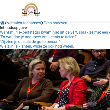
Verhalen toepassen
Even snoeven
Inhoudsopgave
Want mijn expertstatus kwam niet uit de verf, sprak ze met een e
'En wat doe je nog meer om kennis te delen?'
'Zij zien je dus als de go-to-person.'
Wie zijn je klanten, wilde ze ook nog weten.