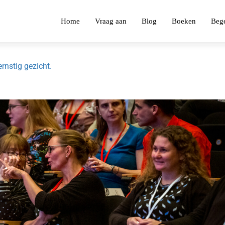
Home
Vraag aan
Blog
Boeken
Bege
rnstig gezicht.